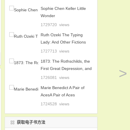
Sophie Chen Keller Little
Wonder
1729720 views
Ruth Ozeki The Typing
Lady: And Other Fictions
1727713 views
1873: The Rothschilds, the
>
First Great Depression, and
the Making of the Modern
1726081 views
World
Marie Benedict A Pair of
AcesA Pair of Aces
1724528 views
获取电子书方法