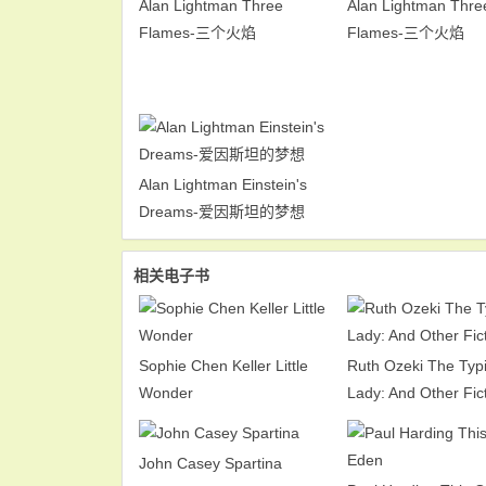
Alan Lightman Three
Alan Lightman Thre
Flames-三个火焰
Flames-三个火焰
Alan Lightman Einstein's
Dreams-爱因斯坦的梦想
相关电子书
Sophie Chen Keller Little
Ruth Ozeki The Typ
Wonder
Lady: And Other Fic
John Casey Spartina